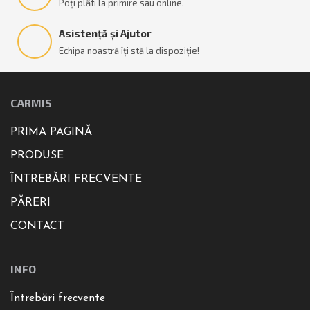
Poți plăti la primire sau online.
Asistență și Ajutor
Echipa noastră îți stă la dispoziție!
CARMIS
PRIMA PAGINĂ
PRODUSE
ÎNTREBĂRI FRECVENTE
PĂRERI
CONTACT
INFO
Întrebări frecvente