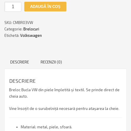
Cantitate
ADAUGĂ ÎN COȘ
Breloc
buclă
SKU:
CMBR03VW
V2
Categorie:
Brelocuri
VW
Etichetă:
Volkswagen
DESCRIERE
RECENZII (0)
DESCRIERE
Breloc Bucla VW din piele împletită și textil. Se prinde direct de
cheia auto.
Vine însoțit de o surubelniță necesară pentru atașarea la cheie.
Material: metal, piele, sfoară.