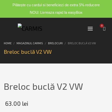
Plătește cu cardul si beneficiezi de extra 5% reducere
NOU: Livreaza rapid la easyBox
HOME
MAGAZINUL CARMIS
BRELOCURI
BRELOC BUCLĂ V2 VW
Breloc buclă V2 VW
Breloc buclă V2 VW
63.00
lei