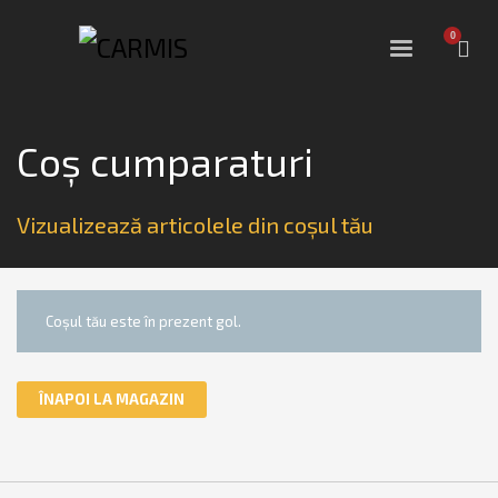
Coș cumparaturi
Vizualizează articolele din coșul tău
Coșul tău este în prezent gol.
ÎNAPOI LA MAGAZIN