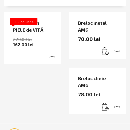
Portdoc din
REDUS! -26.4%
Breloc metal
PIELE de VITĂ
AMG
70.00
lei
220.00
lei
162.00
lei
Breloc cheie
AMG
78.00
lei